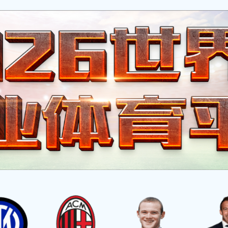
App
关于我们
体育新闻
畅享全球体育盛
门体育项目。
容实时更新
。