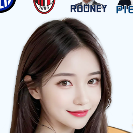
位策应被破解，掘金进攻体系
2026-06-04 03:00
66 次阅读
首页
/
体育新闻
捧起奥布莱恩杯后，联盟各队便开始了针对其进攻体系的深入研究
基奇的高位策应一度是无解的存在——他如同一个自带引力场的
撕开防线，让队友轻松得分。然而，随着本赛季对手防守策略的
所未有的挑战。