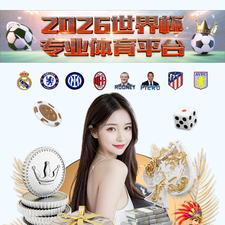
立即注册
华体会官方网页版
带您畅享全
球体育盛事
专业平台，数据精准，
高清直播
覆盖热门体育项
目。
聚焦足球、篮球、电竞等赛事，
每日内容实时更
新
。
极速访问
下载APP