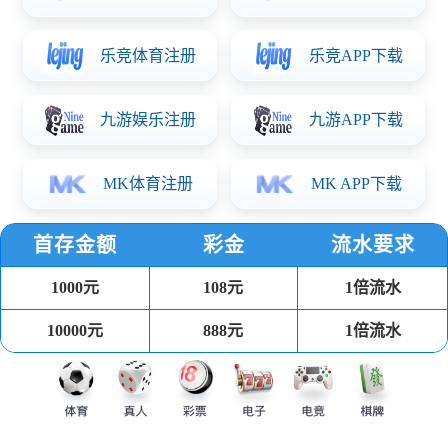
雷吉·米勒痛批“扭曲篮球本
质”
2026-06-13 03:31
37 次阅读
首页
/
体育新闻
在当今NBA赛场上，亚特兰大老鹰队的当家球星特雷·
杨以其超远三分投射闻名遐迩。这位身高仅1米85的
后卫，常在半场附近就拔起投篮，仿佛将球场的每一
寸地板都视作自己的射程范围。然而，这种“不讲理”
的打法并非赢得所有人的喝彩。近日，名宿雷吉·米勒
在一档访谈节目中公开痛批这种趋势，直言特雷·杨的
出手选择正在“扭曲篮球本质”，引发联盟内外广泛讨